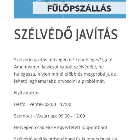
SZÉLVÉDŐ JAVÍTÁS
Szélvédő javítás hétvégén is? Lehetséges? Igen!.
Amennyiben kavicsot kapott szélvédője, ne
halogassa, hívjon minél előbb és megpróbáljuk a
lehető leghamarabb orvosolni a problémát.
Nyitvatartás:
Hétfő - Péntek:08:00 - 17:00
Szombat - Vasárnap: 09:00 - 12:00
Hétvégén csak előre egyeztetett időpontban!
Szélvédő javítás otthonában? Ez is lehetséges! Ha