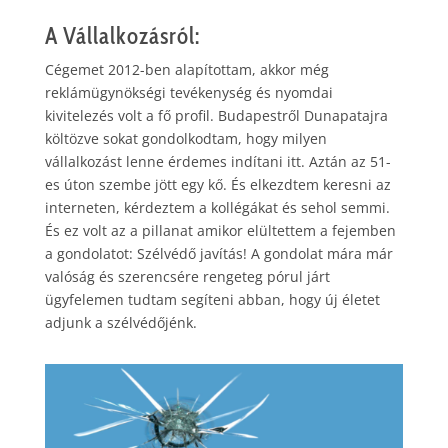
A Vállalkozásról:
Cégemet 2012-ben alapítottam, akkor még
reklámügynökségi tevékenység és nyomdai
kivitelezés volt a fő profil. Budapestről Dunapatajra
költözve sokat gondolkodtam, hogy milyen
vállalkozást lenne érdemes indítani itt. Aztán az 51-
es úton szembe jött egy kő. És elkezdtem keresni az
interneten, kérdeztem a kollégákat és sehol semmi.
És ez volt az a pillanat amikor elültettem a fejemben
a gondolatot: Szélvédő javítás! A gondolat mára már
valóság és szerencsére rengeteg pórul járt
ügyfelemen tudtam segíteni abban, hogy új életet
adjunk a szélvédőjénk.