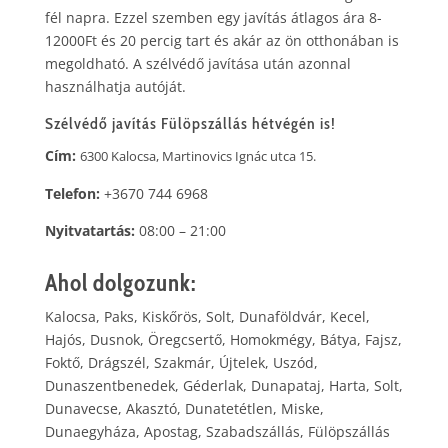
fél napra. Ezzel szemben egy javítás átlagos ára 8-
12000Ft és 20 percig tart és akár az ön otthonában is
megoldható. A szélvédő javítása után azonnal
használhatja autóját.
Szélvédő javítás
Fülöpszállás
hétvégén is!
Cím:
6300 Kalocsa, Martinovics Ignác utca 15.
Telefon:
+3670 744 6968
Nyitvatartás:
08:00 – 21:00
Ahol dolgozunk:
Kalocsa, Paks, Kiskőrös, Solt, Dunaföldvár, Kecel,
Hajós, Dusnok, Öregcsertő, Homokmégy, Bátya, Fajsz,
Foktő, Drágszél, Szakmár, Újtelek, Uszód,
Dunaszentbenedek, Géderlak, Dunapataj, Harta, Solt,
Dunavecse, Akasztó, Dunatetétlen, Miske,
Dunaegyháza, Apostag, Szabadszállás, Fülöpszállás