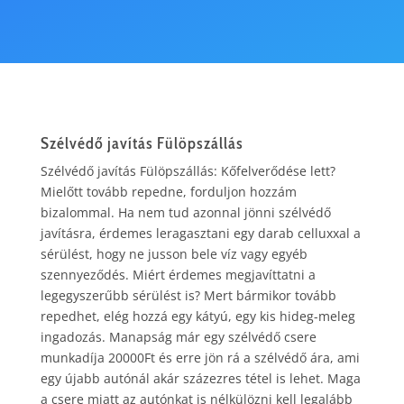
Szélvédő javítás
Fülöpszállás
Szélvédő javítás Fülöpszállás: Kőfelverődése lett?
Mielőtt tovább repedne, forduljon hozzám
bizalommal. Ha nem tud azonnal jönni szélvédő
javításra, érdemes leragasztani egy darab celluxxal a
sérülést, hogy ne jusson bele víz vagy egyéb
szennyeződés. Miért érdemes megjavíttatni a
legegyszerűbb sérülést is? Mert bármikor tovább
repedhet, elég hozzá egy kátyú, egy kis hideg-meleg
ingadozás. Manapság már egy szélvédő csere
munkadíja 20000Ft és erre jön rá a szélvédő ára, ami
egy újabb autónál akár százezres tétel is lehet. Maga
a csere miatt az autónkat is nélkülözni kell legalább