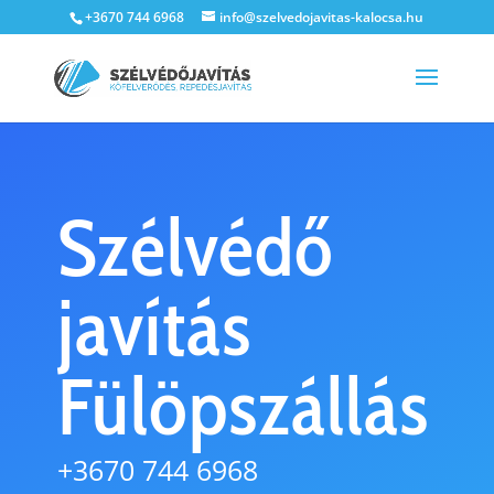
+3670 744 6968
info@szelvedojavitas-kalocsa.hu
Szélvédő
javítás
Fülöpszállás
+3670 744 6968