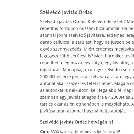
Szélvédő javítás
Ordas
Szélvédő javítás Ordas: Kőfelverődése lett? Mi
repedne, forduljon hozzám bizalommal. Ha n
azonnal jönni szélvédő javításra, érdemes lera
darab celluxxal a sérülést, hogy ne jusson bele
egyéb szennyeződés. Miért érdemes megjavítta
legegyszerűbb sérülést is? Mert bármikor tov
repedhet, elég hozzá egy kátyú, egy kis hideg
ingadozás. Manapság már egy szélvédő csere
20000Ft és erre jön rá a szélvédő ára, ami egy
autónál akár százezres tétel is lehet. Maga a c
az autónkat is nélkülözni kell legalább fél napr
szemben egy javítás átlagos ára 8-12000Ft és 2
tart és akár az ön otthonában is megoldható. 
javítása után azonnal használhatja autóját.
Szélvédő javítás
Ordas
hétvégén is!
Cím:
6300 Kalocsa, Martinovics Ignác utca 15.