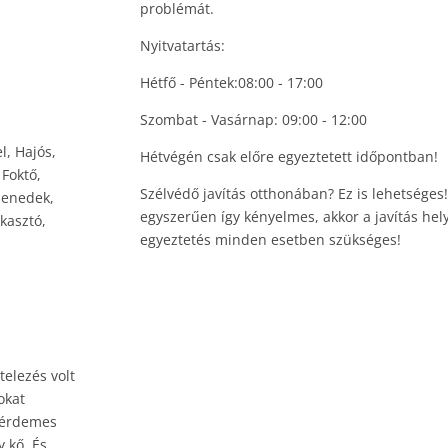
problémát.
Nyitvatartás:
Hétfő - Péntek:08:00 - 17:00
Szombat - Vasárnap: 09:00 - 12:00
l, Hajós,
Hétvégén csak előre egyeztetett időpontban!
Foktő,
Szélvédő javítás otthonában? Ez is lehetséges
benedek,
egyszerűen így kényelmes, akkor a javítás hely
kasztó,
egyeztetés minden esetben szükséges!
elezés volt
okat
e érdemes
y kő. És