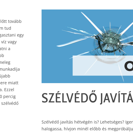
előtt tovább
em tud
gasztani egy
 víz vagy
tni a
ább
-meleg
 munkadíja
 újabb
sere miatt
a. Ezzel
SZÉLVÉDŐ JAVÍT
0 percig
A szélvédő
Szélvédő javítás hétvégén is? Lehetséges? Ige
halogassa, hívjon minél előbb és megpróbálju