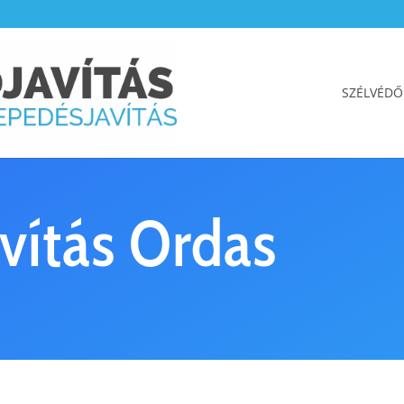
SZÉLVÉDŐ
vítás Ordas