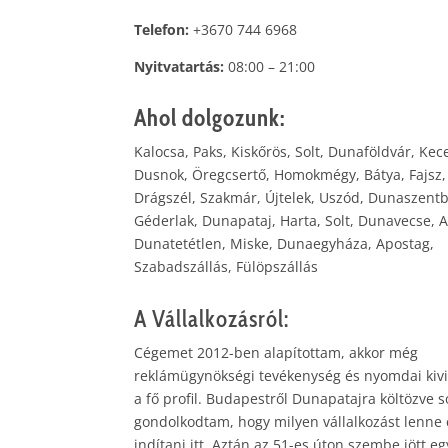
Telefon:
+3670 744 6968
Nyitvatartás:
08:00 – 21:00
Ahol dolgozunk:
Kalocsa, Paks, Kiskőrös, Solt, Dunaföldvár, Kece
Dusnok, Öregcsertő, Homokmégy, Bátya, Fajsz, 
Drágszél, Szakmár, Újtelek, Uszód, Dunaszent
Géderlak, Dunapataj, Harta, Solt, Dunavecse, A
Dunatetétlen, Miske, Dunaegyháza, Apostag,
Szabadszállás, Fülöpszállás
A Vállalkozásról:
Cégemet 2012-ben alapítottam, akkor még
reklámügynökségi tevékenység és nyomdai kivit
a fő profil. Budapestről Dunapatajra költözve s
gondolkodtam, hogy milyen vállalkozást lenn
indítani itt. Aztán az 51-es úton szembe jött eg