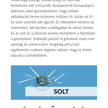
kivitelezés volt a fő profil. Budapestről Dunapatajra
költözve sokat gondolkodtam, hogy milyen
vállalkozást lenne érdemes indítani itt. Aztán az 51-
es úton szembe jött egy kő. És elkezdtem keresni az
interneten, kérdeztem a kollégákat és sehol semmi.
És ez volt az a pillanat amikor elültettem a fejemben
a gondolatot: Szélvédő javítás! A gondolat mára már
valóság és szerencsére rengeteg pórul járt
ügyfelemen tudtam segíteni abban, hogy új életet
adjunk a szélvédőjénk.