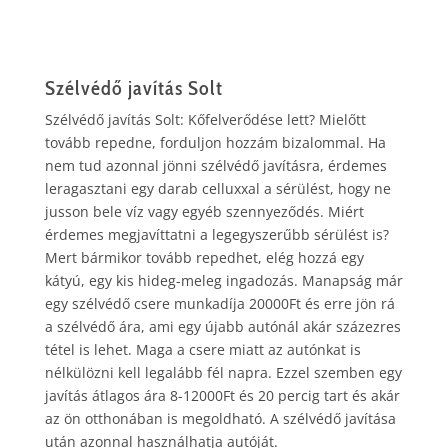
Szélvédő javítás Solt
Szélvédő javítás Solt: Kőfelverődése lett? Mielőtt
tovább repedne, forduljon hozzám bizalommal. Ha
nem tud azonnal jönni szélvédő javításra, érdemes
leragasztani egy darab celluxxal a sérülést, hogy ne
jusson bele víz vagy egyéb szennyeződés. Miért
érdemes megjavíttatni a legegyszerűbb sérülést is?
Mert bármikor tovább repedhet, elég hozzá egy
kátyú, egy kis hideg-meleg ingadozás. Manapság már
egy szélvédő csere munkadíja 20000Ft és erre jön rá
a szélvédő ára, ami egy újabb autónál akár százezres
tétel is lehet. Maga a csere miatt az autónkat is
nélkülözni kell legalább fél napra. Ezzel szemben egy
javítás átlagos ára 8-12000Ft és 20 percig tart és akár
az ön otthonában is megoldható. A szélvédő javítása
után azonnal használhatja autóját.