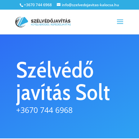
+3670 744 6968
info@szelvedojavitas-kalocsa.hu
Szélvédő
javítás Solt
+3670 744 6968