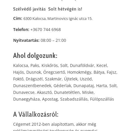
Szélvédő javítás Solt hétvégén is!
Cím:
6300 Kalocsa, Martinovics Ignác utca 15.
Telefon:
+3670 744 6968
Nyitvatartás:
08:00 – 21:00
Ahol dolgozunk:
Kalocsa, Paks, Kiskőrös, Solt, Dunaföldvár, Kecel,
Hajós, Dusnok, Öregcsertő, Homokmégy, Bátya, Fajsz,
Foktő, Drágszél, Szakmár, Újtelek, Uszód,
Dunaszentbenedek, Géderlak, Dunapataj, Harta, Solt,
Dunavecse, Akasztó, Dunatetétlen, Miske,
Dunaegyháza, Apostag, Szabadszállás, Fülöpszállás
A Vállalkozásról:
Cégemet 2012-ben alapítottam, akkor még
reklámügynökségi tevékenység és nyomdai